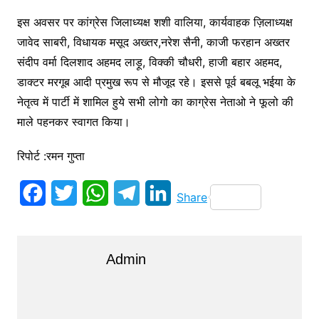
इस अवसर पर कांग्रेस जिलाध्यक्ष शशी वालिया, कार्यवाहक ज़िलाध्यक्ष
जावेद साबरी, विधायक मसूद अख्तर,नरेश सैनी, काजी फरहान अख्तर
संदीप वर्मा दिलशाद अहमद लाड़ू, विक्की चौधरी, हाजी बहार अहमद,
डाक्टर मरगूब आदी प्रमुख रूप से मौजूद रहे। इससे पूर्व बबलू भईया के
नेतृत्व में पार्टी में शामिल हुये सभी लोगो का काग्रेस नेताओ ने फूलो की
माले पहनकर स्वागत किया।
रिपोर्ट :रमन गुप्ता
F
T
W
T
L
Share
a
w
h
e
i
c
i
a
l
n
Admin
e
t
t
e
k
b
t
s
g
e