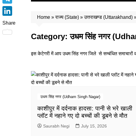
e
पिथौरागढ़ (Pithoragarh)
i
h
T
b
रुद्रप्रयाग (Rudraprayag)
t
a
Home
»
राज्य (State)
»
उत्तराखण्ड (Uttarakhand)
e
o
L
उत्तरकाशी (Uttarkashi)
t
Share
t
l
o
i
e
बागेश्वर (Bageshwar)
Category:
उधम सिंह नगर (Udh
s
e
k
n
r
चंपावत (Champawat)
A
g
k
इस केटेगरी में आप उधम सिंह नगर जिले से सम्बंधित समाचारों 
अल्मोड़ा (Almora)
p
r
e
उत्तरकाशी (Uttarkashi)
p
a
d
उधम सिंह नगर (Udham Singh
m
I
Nagar)
n
चमोली (Chamoli)
उधम सिंह नगर (Udham Singh Nagar)
टिहरी (Tehri)
काशीपुर में दर्दनाक हादसा: पानी से भरे खाली
हरिद्वार (Haridwar)
प्लॉट में नहाने गए दो बच्चों की डूबने से मौत
नैनीताल (Nainital)
Saurabh Negi
July 15, 2026
पौड़ी (Pauri)