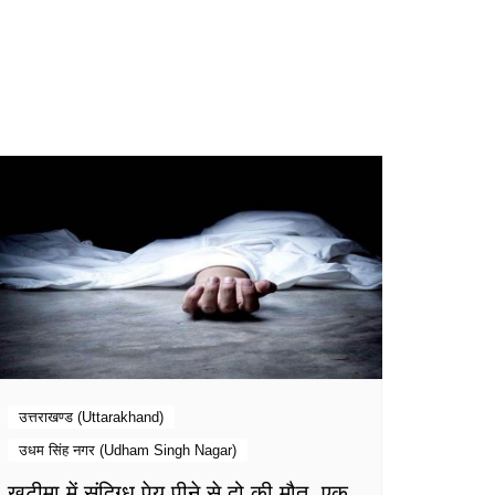
उत्तराखण्ड (Uttarakhand)
उधम सिंह नगर (Udham Singh Nagar)
खटीमा में संदिग्ध पेय पीने से दो की मौत, एक