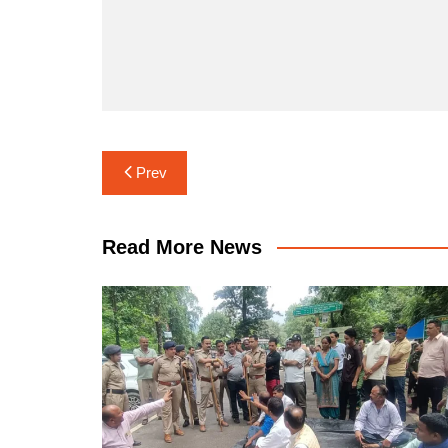
Post
Prev
navigation
Read More News