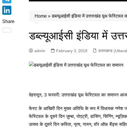
e
पिथौरागढ़ (Pithoragarh)
i
h
T
b
रुद्रप्रयाग (Rudraprayag)
t
a
Home
»
डब्ल्यूआईसी इंडिया में उत्तराखंड यूथ फेस्टिवल
e
o
L
उत्तरकाशी (Uttarkashi)
t
Share
t
l
o
i
e
बागेश्वर (Bageshwar)
डब्ल्यूआईसी इंडिया में उ
s
e
k
n
r
चंपावत (Champawat)
A
g
k
अल्मोड़ा (Almora)
p
admin
February 3, 2019
उत्तराखण्ड (Uttar
r
e
उत्तरकाशी (Uttarkashi)
p
a
d
उधम सिंह नगर (Udham Singh
m
I
Nagar)
n
चमोली (Chamoli)
टिहरी (Tehri)
देहरादून, 3 फरवरी: उत्तराखंड यूथ फेस्टिवल का समापन आज द व
हरिद्वार (Haridwar)
फेस्ट के आखिरी दिन मुख्य अतिथि के रूप में विधायक गणेश ज
नैनीताल (Nainital)
फेस्टिवल के दूसरे दिन ज़ुम्बा, पोएट्री, डांसिंग, सिंगिंग, म्यूज
पौड़ी (Pauri)
उत्सव के दूसरे दिन कविता, नृत्य, गायन, वॉर ऑफ़ बैंड्स स