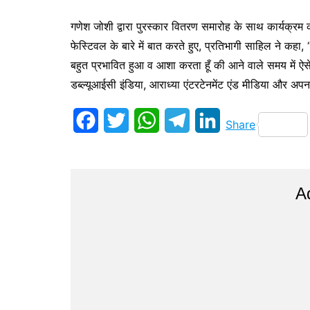
गणेश जोशी द्वारा पुरस्कार वितरण समारोह के साथ कार्यक्र
फेस्टिवल के बारे में बात करते हुए, प्रतिभागी साहिल ने कहा
बहुत प्रभावित हुआ व आशा करता हूँ की आने वाले समय में ऐस
डब्ल्यूआईसी इंडिया, आराध्या एंटरटेनमेंट एंड मीडिया और अ
F
T
W
T
L
Share
a
w
h
e
i
c
i
a
l
n
A
e
t
t
e
k
b
t
s
g
e
o
e
A
r
d
o
r
p
a
I
k
p
m
n