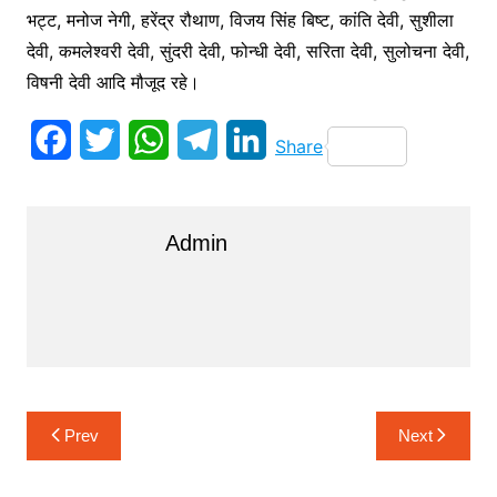
भट्ट, मनोज नेगी, हरेंद्र रौथाण, विजय सिंह बिष्ट, कांति देवी, सुशीला
देवी, कमलेश्वरी देवी, सुंदरी देवी, फोन्धी देवी, सरिता देवी, सुलोचना देवी,
विषनी देवी आदि मौजूद रहे।
F
T
W
T
L
Share
a
w
h
e
i
c
i
a
l
n
Admin
e
t
t
e
k
b
t
s
g
e
o
e
A
r
d
o
r
p
a
I
k
p
m
n
Post
Prev
Next
navigation