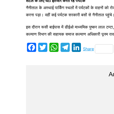
शटल के लिए घंटों इंतजार करते रहे पर्यटक
नैनीताल के अस्थाई पार्किंग स्थलों में पर्यटकों के वाहनों क
करना पड़ा। वहीं कई पर्यटक सरकारी बसों से नैनीताल पहुंचे
इस दौरान रूसी बाईपास में डीईओ माध्यमिक पुष्कर लाल टम्टा
कल्याण विभाग की सहायक समाज कल्याण अधिकारी पूनम रावत
F
T
W
T
L
Share
a
w
h
e
i
c
i
a
l
n
A
e
t
t
e
k
b
t
s
g
e
o
e
A
r
d
o
r
p
a
I
k
p
m
n