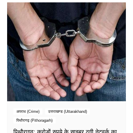
अपराध (Crime)
उत्तराखण्ड (Uttarakhand)
पिथौरागढ़ (Pithoragarh)
पिथौरागढ़: करोड़ों रुपये के साइबर ठगी नेटवर्क का