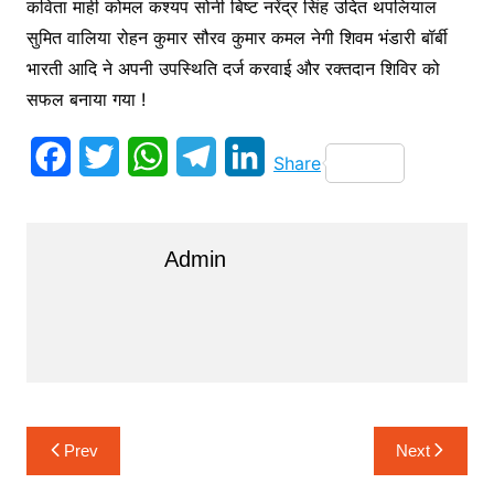
कविता माही कोमल कश्यप सोनी बिष्ट नरेंद्र सिंह उदित थपलियाल
सुमित वालिया रोहन कुमार सौरव कुमार कमल नेगी शिवम भंडारी बॉर्बी
भारती आदि ने अपनी उपस्थिति दर्ज करवाई और रक्तदान शिविर को
सफल बनाया गया !
F
T
W
T
L
Share
a
w
h
e
i
c
i
a
l
n
Admin
e
t
t
e
k
b
t
s
g
e
o
e
A
r
d
o
r
p
a
I
k
p
m
n
Post
Prev
Next
navigation