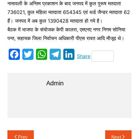
नामावली के अन्तिम प्रकाशन के बाद जनपद में कुल पुरूष मतदाता
736021, कुल महिला मतदाता 654345 एवं थर्ड जैन्डर मतदाता 62
हैं। जनपद में अब कुल 1390428 मतदाता हो गये है।
बैठक में भाजपा के संयोजक केपी कालरा, एमएनए नगर निगम सोनिया
पन्त, सहायक जिला निर्वाचन अधिकारी पीएस रावत आदि मौजूद थे।
F
T
W
T
L
Share
a
w
h
e
i
c
i
a
l
n
Admin
e
t
t
e
k
b
t
s
g
e
o
e
A
r
d
o
r
p
a
I
k
p
m
n
Post
Prev
Next