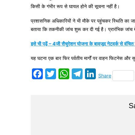
किसी के गंभीर रूप से घायल होने की सूचना नहीं है।
प्रशासनिक अधिकारियों ने भी मौके पर पहुंचकर स्थिति का जा
बताया कि तकनीकी जांच शुरू कर दी गई है। प्रारंभिक जांच मे
इसे भी पढ़ें – 4जी सैचुरेशन योजना के बावजूद नेटवर्क से वंचि
यह घटना एक बार फिर पर्वतीय मार्गों पर वाहन फिटनेस और सुरक्
F
T
W
T
L
Share
a
w
h
e
i
c
i
a
l
n
S
e
t
t
e
k
b
t
s
g
e
o
e
A
r
d