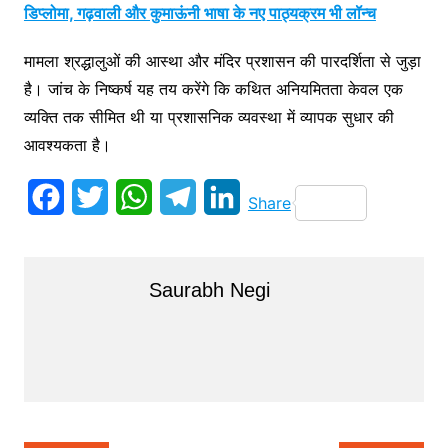
डिप्लोमा, गढ़वाली और कुमाऊंनी भाषा के नए पाठ्यक्रम भी लॉन्च
मामला श्रद्धालुओं की आस्था और मंदिर प्रशासन की पारदर्शिता से जुड़ा
है। जांच के निष्कर्ष यह तय करेंगे कि कथित अनियमितता केवल एक
व्यक्ति तक सीमित थी या प्रशासनिक व्यवस्था में व्यापक सुधार की
आवश्यकता है।
F
T
W
T
L
Share
a
w
h
e
i
c
i
a
l
n
Saurabh Negi
e
t
t
e
k
b
t
s
g
e
o
e
A
r
d
o
r
p
a
I