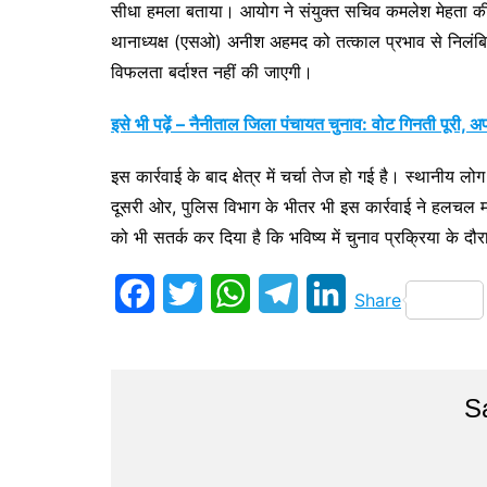
सीधा हमला बताया। आयोग ने संयुक्त सचिव कमलेश मेहता की 
थानाध्यक्ष (एसओ) अनीश अहमद को तत्काल प्रभाव से निलंबित 
विफलता बर्दाश्त नहीं की जाएगी।
इसे भी पढ़ें – नैनीताल जिला पंचायत चुनाव: वोट गिनती पूरी, 
इस कार्रवाई के बाद क्षेत्र में चर्चा तेज हो गई है। स्थान
दूसरी ओर, पुलिस विभाग के भीतर भी इस कार्रवाई ने हलचल म
को भी सतर्क कर दिया है कि भविष्य में चुनाव प्रक्रिया के
F
T
W
T
L
Share
a
w
h
e
i
c
i
a
l
n
S
e
t
t
e
k
b
t
s
g
e