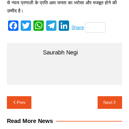
से न्याय प्रणाली के प्रति आम जनता का भरोसा और मजबूत होने की
उम्मीद है।
F
T
W
T
L
Share
a
w
h
e
i
c
i
a
l
n
Saurabh Negi
e
t
t
e
k
b
t
s
g
e
o
e
A
r
d
o
r
p
a
I
k
p
m
n
Post
Prev
Next
navigation
Read More News