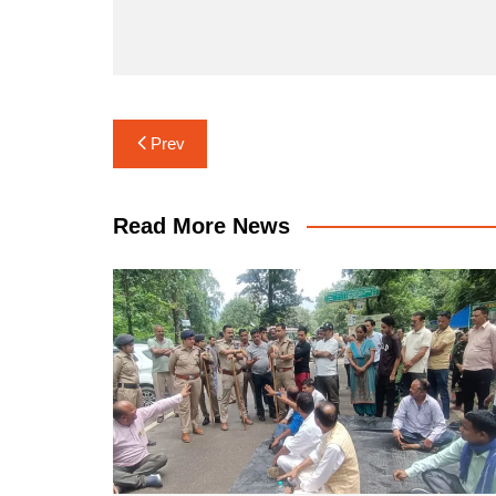
Post
Prev
navigation
Read More News