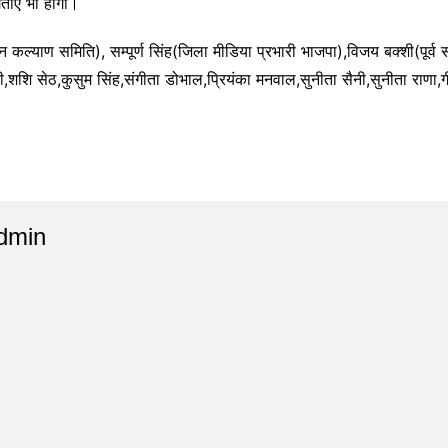
ताएं भी होंगी।
 कल्याण समिति), सम्पूर्ण सिंह(जिला मीडिया प्रभारी भाजपा),विजय बक्शी(पूर्
शशि सेठ,कुसुम सिंह,संगीता डोभाल,प्रियंका मनवाल,सुनीता सैनी,सुनीता राणा,गीता
dmin