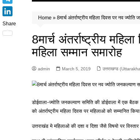
e
पिथौरागढ़ (Pithoragarh)
i
h
T
b
रुद्रप्रयाग (Rudraprayag)
t
a
Home
»
8मार्च अंतर्राष्ट्रीय महिला दिवस पर नव ज्योत
e
o
L
उत्तरकाशी (Uttarkashi)
t
Share
t
l
o
i
e
बागेश्वर (Bageshwar)
8मार्च अंतर्राष्ट्रीय मह
s
e
k
n
r
चंपावत (Champawat)
A
महिला सम्मान समारोह
g
k
अल्मोड़ा (Almora)
p
r
e
उत्तरकाशी (Uttarkashi)
p
a
admin
March 5, 2019
उत्तराखण्ड (Uttarakh
d
उधम सिंह नगर (Udham Singh
m
I
Nagar)
n
चमोली (Chamoli)
डोईवाला-ज्योति जनकल्याण समिति की डोईवाला में एक बैठक हुई
टिहरी (Tehri)
को अंतर्राष्ट्रीय महिला दिवस पर महिलाओ को सम्मानित किय
हरिद्वार (Haridwar)
नैनीताल (Nainital)
उत्तराखंड मे महिलाओ की दशा व दिशा जैसे विषयो पर विस्तार स
पौड़ी (Pauri)