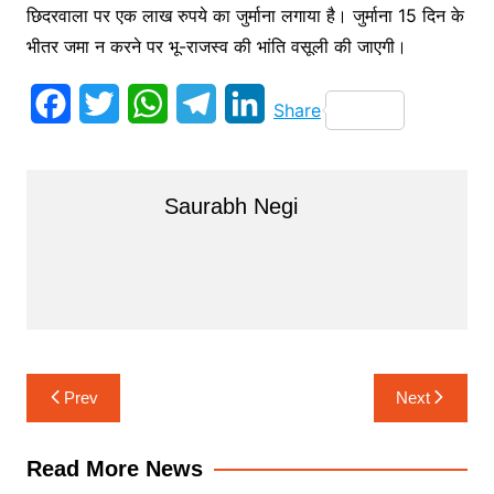
छिदरवाला पर एक लाख रुपये का जुर्माना लगाया है। जुर्माना 15 दिन के
भीतर जमा न करने पर भू-राजस्व की भांति वसूली की जाएगी।
F
T
W
T
L
Share
a
w
h
e
i
c
i
a
l
n
Saurabh Negi
e
t
t
e
k
b
t
s
g
e
o
e
A
r
d
o
r
p
a
I
k
p
m
n
Post
Prev
Next
navigation
Read More News