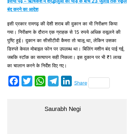
इसेभी पढ़ें – ऋषिकेश में श्रद्धालुओं की भीड़ के बीच 23 जुलाई तक स्कूल
बंद करने का आदेश
इसी प्रकार रामगढ़ की देशी शराब की दुकान का भी निरीक्षण किया
गया। निरीक्षण के दौरान एक ग्राहक से 15 रुपये अधिक वसूलने की
पुष्टि हुई। दुकान का सीसीटीवी कैमरा तो चालू था, लेकिन उसका
डिस्प्ले केवल मोबाइल फोन पर उपलब्ध था। बिलिंग मशीन बंद पाई गई,
जबकि स्टॉक का सत्यापन सही निकला। इस दुकान पर भी ₹1 लाख
का चालान करने के निर्देश दिए गए।
F
T
W
T
L
Share
a
w
h
e
i
c
i
a
l
n
Saurabh Negi
e
t
t
e
k
b
t
s
g
e