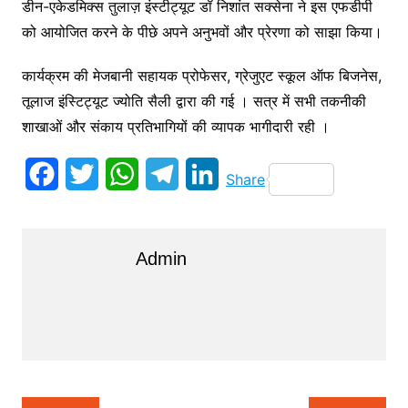
डीन-एकेडमिक्स तुलाज़ इंस्टीट्यूट डॉ निशांत सक्सेना ने इस एफडीपी
को आयोजित करने के पीछे अपने अनुभवों और प्रेरणा को साझा किया।
कार्यक्रम की मेजबानी सहायक प्रोफेसर, ग्रेजुएट स्कूल ऑफ बिजनेस,
तूलाज इंस्टिट्यूट ज्योति सैली द्वारा की गई । सत्र में सभी तकनीकी
शाखाओं और संकाय प्रतिभागियों की व्यापक भागीदारी रही ।
F
T
W
T
L
Share
a
w
h
e
i
c
i
a
l
n
Admin
e
t
t
e
k
b
t
s
g
e
o
e
A
r
d
o
r
p
a
I
k
p
m
n