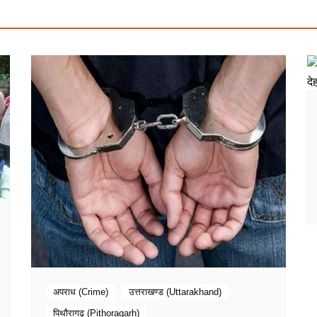
अपराध (Crime)
उत्तराखण्ड (Uttarakhand)
पिथौरागढ़ (Pithoragarh)