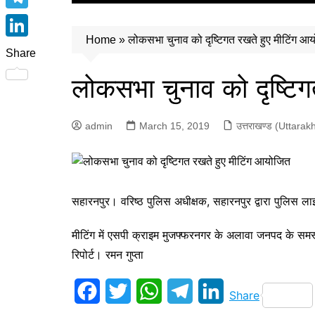
e
पिथौरागढ़ (Pithoragarh)
i
h
T
b
रुद्रप्रयाग (Rudraprayag)
t
a
Home
»
लोकसभा चुनाव को दृष्टिगत रखते हुए मीटिंग आ
e
o
L
उत्तरकाशी (Uttarkashi)
t
Share
t
l
o
i
e
बागेश्वर (Bageshwar)
लोकसभा चुनाव को दृष्टि
s
e
k
n
r
चंपावत (Champawat)
A
g
k
अल्मोड़ा (Almora)
p
admin
March 15, 2019
उत्तराखण्ड (Uttara
r
e
उत्तरकाशी (Uttarkashi)
p
a
d
उधम सिंह नगर (Udham Singh
m
I
Nagar)
सहारनपुर। वरिष्ठ पुलिस अधीक्षक, सहारनपुर द्वारा पुलिस 
n
चमोली (Chamoli)
टिहरी (Tehri)
मीटिंग में एसपी क्राइम मुजफ्फरनगर के अलावा जनपद के समस्त
रिपोर्ट। रमन गुप्ता
हरिद्वार (Haridwar)
नैनीताल (Nainital)
F
T
W
T
L
Share
पौड़ी (Pauri)