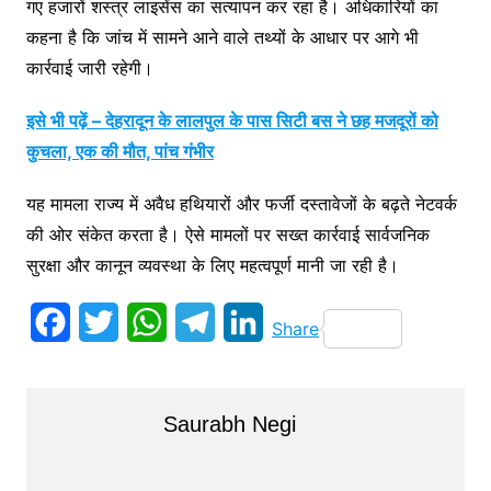
गए हजारों शस्त्र लाइसेंस का सत्यापन कर रहा है। अधिकारियों का
कहना है कि जांच में सामने आने वाले तथ्यों के आधार पर आगे भी
कार्रवाई जारी रहेगी।
इसे भी पढ़ें – देहरादून के लालपुल के पास सिटी बस ने छह मजदूरों को
कुचला, एक की मौत, पांच गंभीर
यह मामला राज्य में अवैध हथियारों और फर्जी दस्तावेजों के बढ़ते नेटवर्क
की ओर संकेत करता है। ऐसे मामलों पर सख्त कार्रवाई सार्वजनिक
सुरक्षा और कानून व्यवस्था के लिए महत्वपूर्ण मानी जा रही है।
F
T
W
T
L
Share
a
w
h
e
i
c
i
a
l
n
Saurabh Negi
e
t
t
e
k
b
t
s
g
e