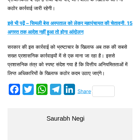
कठोर कार्रवाई जारी रहेगी।
इसे भी पढ़ें – सिमली बेस अस्पताल को लेकर महापंचायत की चेतावनी, 15
अगस्त तक आदेश नहीं हुआ तो होगा आंदोलन
सरकार की इस कार्रवाई को भ्रष्टाचार के खिलाफ अब तक की सबसे
सख्त प्रशासनिक कार्रवाइयों में से एक माना जा रहा है। इससे
प्रशासनिक तंत्र को स्पष्ट संदेश गया है कि वित्तीय अनियमितताओं में
लिप्त अधिकारियों के खिलाफ कठोर कदम उठाए जाएंगे।
F
T
W
T
L
Share
a
w
h
e
i
c
i
a
l
n
Saurabh Negi
e
t
t
e
k
b
t
s
g
e