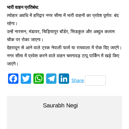
भारी वाहन प्रतिबंध:
त्योहार अवधि में हरिद्वार नगर सीमा में भारी वाहनों का प्रवेश पूर्णतः बंद
रहेगा।
उन्हें नारसन, मंडावर, चिड़ियापुर बॉर्डर, सिडकुल और अब्दुल कलाम
चौक पर रोका जाएगा।
देहरादून से आने वाले ट्रक नेपाली फार्म या रायवाला में रोक दिए जाएंगे।
नगर सीमा में प्रवेश करने वाले वाहन चमगादड़ टापू पार्किंग में खड़े किए
जाएंगे।
F
T
W
T
L
Share
a
w
h
e
i
c
i
a
l
n
Saurabh Negi
e
t
t
e
k
b
t
s
g
e