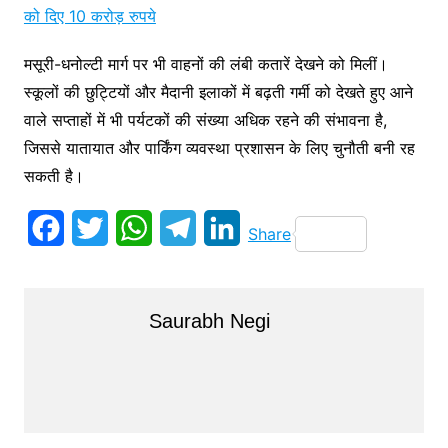
को दिए 10 करोड़ रुपये
मसूरी-धनोल्टी मार्ग पर भी वाहनों की लंबी कतारें देखने को मिलीं।
स्कूलों की छुट्टियों और मैदानी इलाकों में बढ़ती गर्मी को देखते हुए आने
वाले सप्ताहों में भी पर्यटकों की संख्या अधिक रहने की संभावना है,
जिससे यातायात और पार्किंग व्यवस्था प्रशासन के लिए चुनौती बनी रह
सकती है।
F
T
W
T
L
Share
a
w
h
e
i
c
i
a
l
n
Saurabh Negi
e
t
t
e
k
b
t
s
g
e
o
e
A
r
d
o
r
p
a
I