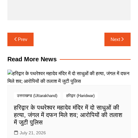
b
t
s
g
e
o
e
A
r
d
o
r
p
a
I
k
p
m
n
Post
Prev
Next
navigation
Read More News
उत्तराखण्ड (Uttarakhand)
हरिद्वार (Haridwar)
हरिद्वार के पथरेश्वर महादेव मंदिर में दो साधुओं की
हत्या, जंगल में दफन मिले शव; आरोपियों की तलाश
में जुटी पुलिस
July 21, 2026