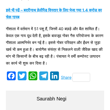
इसे भी पढ़ें – बदरीनाथ हेलीपैड विस्तार के लिए भेजा गया 1.4 करोड़ का
चेक गायब
गौशाला में वर्तमान में 51 पशु हैं, जिनमें 40 बछड़े और बैल शामिल हैं।
केवल एक गाय दूध देती है, इसके बावजूद गोबर गैस परियोजना के कारण
गौशाला आत्मनिर्भर बन गई है। इससे गोबर परिवहन और ईंधन से जुड़ा
खर्च भी कम हुआ है। बायोगैस संयंत्र से निकलने वाली जैविक खाद की
मांग भी किसानों के बीच बढ़ रही है। पंचायत ने वर्मी कम्पोस्ट उत्पादन
का कार्य भी शुरू कर दिया है।
F
T
W
T
L
Share
a
w
h
e
i
c
i
a
l
n
Saurabh Negi
e
t
t
e
k