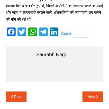
व्यापक विरोध प्रदर्शन हुए थे, जिनमें आरोपियों के खिलाफ सख्त कार्रवाई
और जांच में लापरवाही बरतने वाले अधिकारियों की जवाबदेही तय करने
की मांग की गई थी।
F
T
W
T
L
Share
a
w
h
e
i
c
i
a
l
n
Saurabh Negi
e
t
t
e
k
b
t
s
g
e
o
e
A
r
d
o
r
p
a
I
k
p
m
n
Post
Prev
Next
navigation