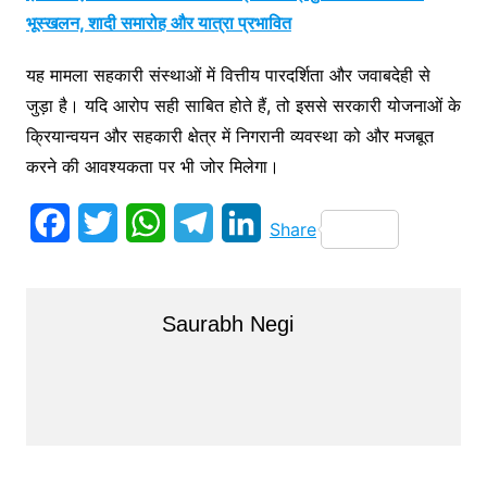
भूस्खलन, शादी समारोह और यात्रा प्रभावित
यह मामला सहकारी संस्थाओं में वित्तीय पारदर्शिता और जवाबदेही से
जुड़ा है। यदि आरोप सही साबित होते हैं, तो इससे सरकारी योजनाओं के
क्रियान्वयन और सहकारी क्षेत्र में निगरानी व्यवस्था को और मजबूत
करने की आवश्यकता पर भी जोर मिलेगा।
F
T
W
T
L
Share
a
w
h
e
i
c
i
a
l
n
Saurabh Negi
e
t
t
e
k
b
t
s
g
e
o
e
A
r
d
o
r
p
a
I