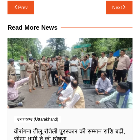
k
p
m
n
Post
Prev
Next
navigation
Read More News
उत्तराखण्ड (Uttarakhand)
वीरांगना तीलू रौतेली पुरस्कार की सम्मान राशि बढ़ी,
सीएम धामी ने की घोषणा